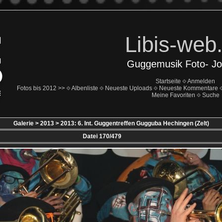
Libis-web
Guggemusik Foto- Jo
Startseite
Anmelden
Fotos bis 2012 >>
Albenliste
Neueste Uploads
Neueste Kommentare
Meine Favoriten
Suche
Galerie
>
2013
>
2013: 6. Int. Guggentreffen Gugguba Hechingen (Zelt)
Datei 170/479